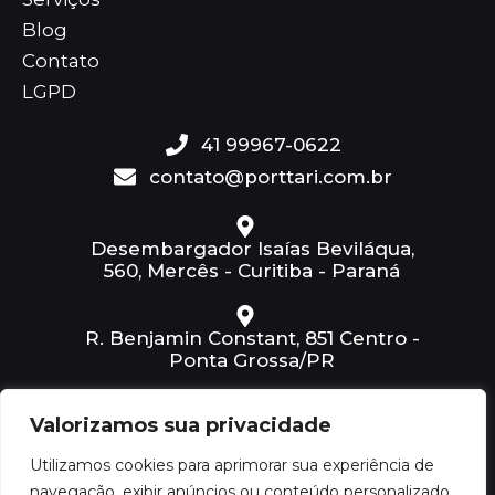
Blog
Contato
LGPD
41 99967-0622
contato@porttari.com.br
Desembargador Isaías Beviláqua,
560, Mercês - Curitiba - Paraná
R. Benjamin Constant, 851 Centro -
Ponta Grossa/PR
Valorizamos sua privacidade
Rua Alferes Poli, n. 555 | 1º andar -
Sala 2 - Rebouças
Utilizamos cookies para aprimorar sua experiência de
navegação, exibir anúncios ou conteúdo personalizado