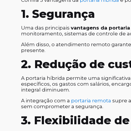
Confira 5 vantagens da
portaria híbrida
e po
1. Segurança
Uma das principais
vantagens da portaria
monitoramento, sistemas de controle de ace
Além disso, o atendimento remoto garante 
presente.
2. Redução de cus
A portaria híbrida permite uma significati
específicos, os gastos com salários, enca
integral diminuem.
A integração com a
portaria remota
supre a
sem comprometer a segurança.
3. Flexibilidade d