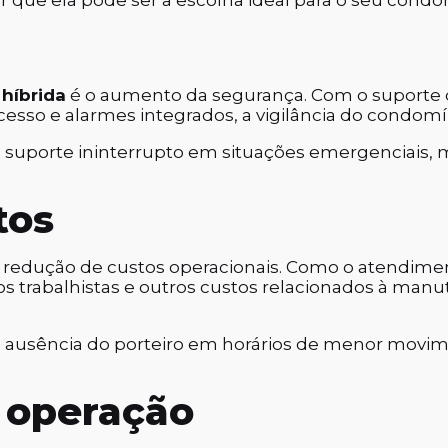
r que ela pode ser a escolha ideal para o seu condo
 híbrida
é o aumento da segurança. Com o suporte 
sso e alarmes integrados, a vigilância do condomín
suporte ininterrupto em situações emergenciais, m
tos
va redução de custos operacionais. Como o atendimen
rgos trabalhistas e outros custos relacionados à m
 ausência do porteiro em horários de menor movi
e operação