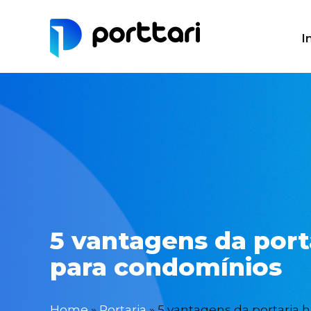
I
5 vantagens da porta
para condomínios
Home
»
Portaria
»
5 vantagens da portaria 