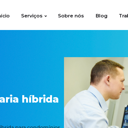
nício
Serviços
Sobre nós
Blog
Tra
ria híbrida
híbrida para condomínios