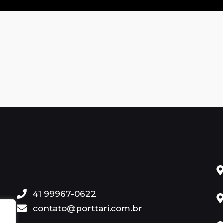
41 99967-0622
contato@porttari.com.br